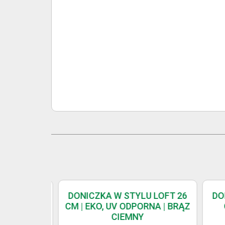
 LOFT 26
DONICZKA W STYLU LOFT 26
DON
ORNA |
CM | EKO, UV ODPORNA | BRĄZ
C
T
CIEMNY