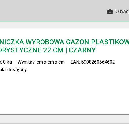
O nas
NICZKA WYROBOWA GAZON PLASTIKO
ORYSTYCZNE 22 CM | CZARNY
: 0 kg
Wymiary: cm x cm x cm
EAN: 5908260664602
ukt dostępny