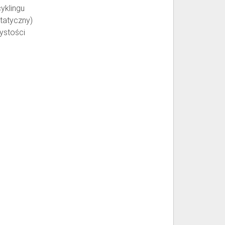
yklingu
statyczny)
ystości