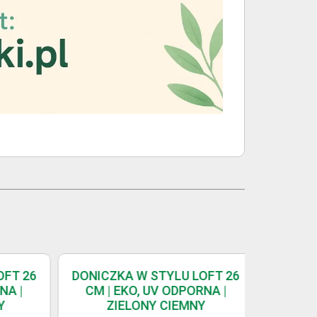
T 26
DONICZKA W STYLU LOFT 26
DONICZK
A |
CM | EKO, UV ODPORNA |
CM | 
ZIELONY CIEMNY
|N