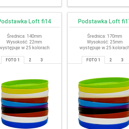
Podstawka Loft fi14
Podstawka Loft fi1
Średnica: 140mm
Średnica: 170mm
Wysokość: 22mm
Wysokość: 25mm
występuje w 25 kolorach
występuje w 25 kolorac
FOTO 1
2
3
FOTO 1
2
3