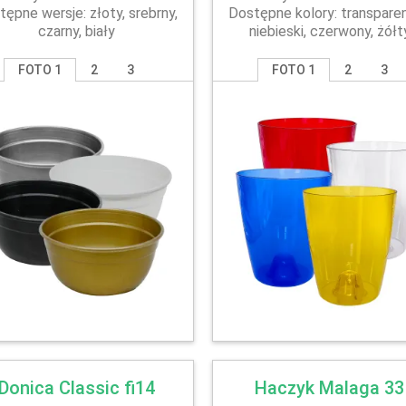
tępne wersje: złoty, srebrny,
Dostępne kolory: transparen
czarny, biały
niebieski, czerwony, żółt
FOTO 1
2
3
FOTO 1
2
3
Donica Classic fi14
Haczyk Malaga 33