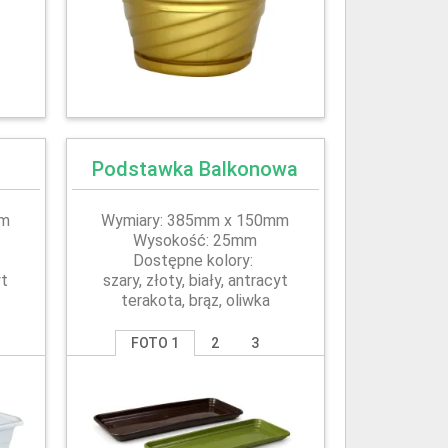
Podstawka Balkonowa
mm
Wymiary: 385mm x 150mm
Wysokość: 25mm
Dostępne kolory:
yt
szary, złoty, biały, antracyt
terakota, brąz, oliwka
FOTO 1
2
3