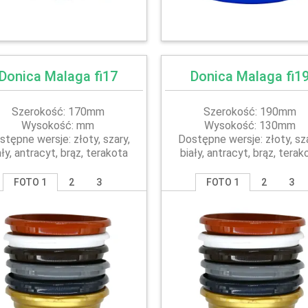
Donica Malaga fi17
Donica Malaga fi1
Szerokość: 170mm
Szerokość: 190mm
Wysokość: mm
Wysokość: 130mm
stępne wersje: złoty, szary,
Dostępne wersje: złoty, sza
ały, antracyt, brąz, terakota
biały, antracyt, brąz, terak
FOTO 1
2
3
FOTO 1
2
3