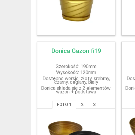
Donica Gazon fi19
Szerokość: 190mm
Wysokość: 120mm
Dostępne wersje: złoty, srebrny,
Dos
czarny, ceglany, biały
Donica składa się z 2 elementów:
Doni
wazon + podstawa
FOTO 1
2
3