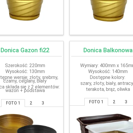
Donica Gazon fi22
Donica Balkonowa
Szerokość: 220mm
Wymiary: 400mm x 165
Wysokość: 130mm
Wysokość: 140mm
tępne wersje: złoty, srebrny,
Dostępne kolory:
czarny, ceglany, biały
szary, złoty, biały, antrac
ca składa się z 2 elementów:
terakota, brąz, oliwka
wazon + podstawa
FOTO 1
2
3
FOTO 1
2
3