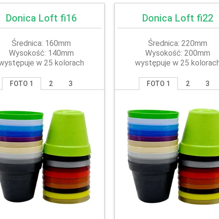
Donica Loft fi16
Donica Loft fi22
Średnica: 160mm
Średnica: 220mm
Wysokość: 140mm
Wysokość: 200mm
występuje w 25 kolorach
występuje w 25 kolorac
FOTO 1
2
3
FOTO 1
2
3