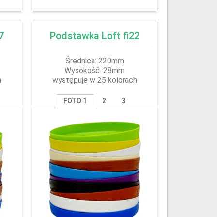
7
Podstawka Loft fi22
Średnica: 220mm
Wysokość: 28mm
h
występuje w 25 kolorach
FOTO 1
2
3