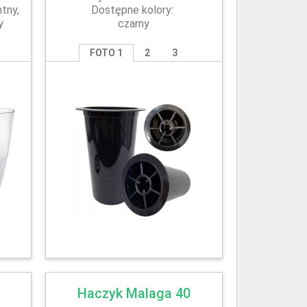
tny,
Dostępne kolory:
y
czarny
FOTO 1
2
3
Haczyk Malaga 40