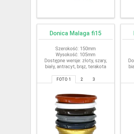
Donica Malaga fi15
Szerokość: 150mm
Wysokość: 105mm
Dostępne wersje: złoty, szary,
Do
biały, antracyt, brąz, terakota
bi
FOTO 1
2
3