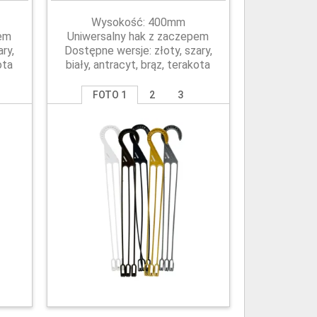
Wysokość: 400mm
pem
Uniwersalny hak z zaczepem
ry,
Dostępne wersje: złoty, szary,
ota
biały, antracyt, brąz, terakota
FOTO 1
2
3