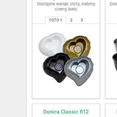
Dostępne wersje: złoty, srebrny,
Dos
czarny, biały
FOTO 1
2
3
Donica Classic fi12