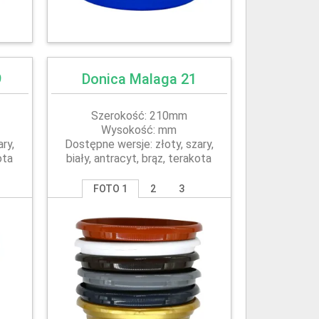
9
Donica Malaga 21
Szerokość: 210mm
Wysokość: mm
ry,
Dostępne wersje: złoty, szary,
ota
biały, antracyt, brąz, terakota
FOTO 1
2
3