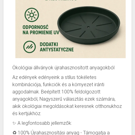
Ökológiai állványok újrahasznosított anyagokból
Az edények edényeink a stílus tökéletes
kombinációja, funkciók és a környezet iránti
aggodalmak. Beépített 100% feldolgozott
anyagokból, Nagyszerű választás ezek számára,
akik ökológiai megoldásokat keresnek otthonukhoz
és kertjükhöz.
✨ A legfontosabb jellemzők:
♻️ 100% Újrahasznosítási anyag - Támogatja a