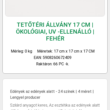
TETŐTÉRI ÁLLVÁNY 17 CM |
ÖKOLÓGIAI, UV -ELLENÁLLÓ |
FEHÉR
Mérleg: 0 kg
Méretek: 17 cm x 17 cm x 17 CM
EAN: 5908260672409
Raktáron: 66 PC -k.
Edények az edények alatt - 24 színek | 4 méret |
Lengyel producer
Szilárd anyagot keres, Az esztétika az edények alatt