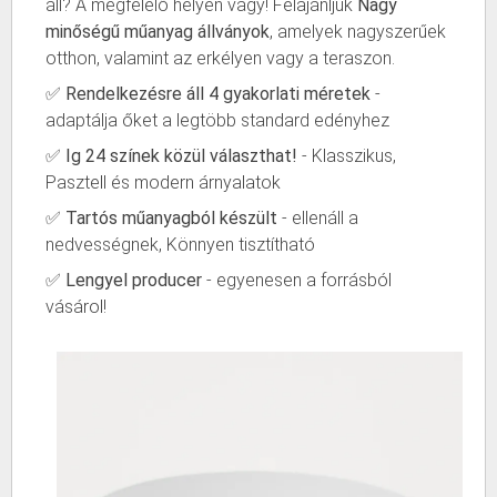
áll? A megfelelő helyen vagy! Felajánljuk
Nagy
minőségű műanyag állványok
, amelyek nagyszerűek
otthon, valamint az erkélyen vagy a teraszon.
✅
Rendelkezésre áll 4 gyakorlati méretek
-
adaptálja őket a legtöbb standard edényhez
✅
Ig 24 színek közül választhat!
- Klasszikus,
Pasztell és modern árnyalatok
✅
Tartós műanyagból készült
- ellenáll a
nedvességnek, Könnyen tisztítható
✅
Lengyel producer
- egyenesen a forrásból
vásárol!