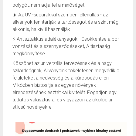
bolygót, nem adja fel a minőséget.
☀️ Az UV -sugarakkal szembeni ellenállás - az
állványok fenntartják a tartósságot és a színt még
akkor is, ha kívül használják.
⚡ Antisztatikus adalékanyagok - Csökkentse a por
vonzását és a szennyeződéseket, A tisztaság
megkönnyítése.
Köszönet az univerzális tervezésnek és a nagy
szilárdságnak, Állványaink tökéletesen megvédik a
felületeket a nedvesség és a károsodás ellen,
Miközben biztosítja az egyes növények
elrendezésének esztétikai kivitelét. Fogadjon egy
tudatos választásra, és vigyázzon az ökológiai
stílusú növényekre!