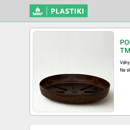
PO
T
Váhy:
Na s