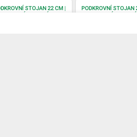
KROVNÍ STOJAN 22 CM |
PODKROVNÍ STOJAN 22 
LOGICKÝ, ODOLNÝ PROTI
EKOLOGICKÝ, ODOLNÝ P
UV | STŘÍBRO
UV | ŠEDÁ JASNÝ