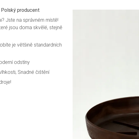
 | Polský producent
mi? Jste na správném místě!
které jsou doma skvělé, stejně
obíte je většině standardních
oderní odstíny
vlhkosti, Snadné čištění
droje!