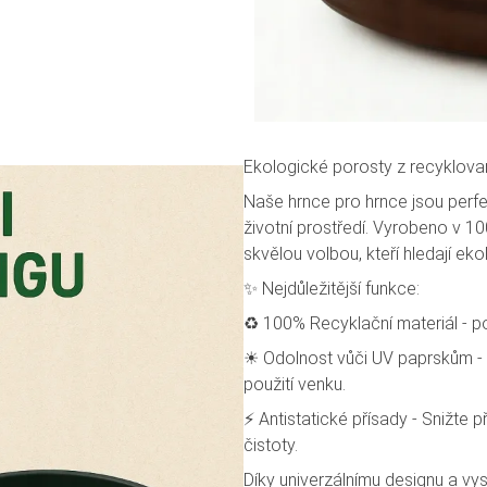
Ekologické porosty z recyklova
Naše hrnce pro hrnce jsou perfe
životní prostředí. Vyrobeno v 1
skvělou volbou, kteří hledají ek
✨ Nejdůležitější funkce:
♻ 100% Recyklační materiál - po
☀ Odolnost vůči UV paprskům - st
použití venku.
⚡ Antistatické přísady - Snižte 
čistoty.
Díky univerzálnímu designu a vy