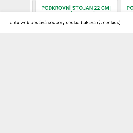
 14 CM |
PODKROVNÍ STOJAN 22 CM |
POD
NÝ PROTI
EKOLOGICKÝ, ODOLNÝ PROTI
EKO
STEL
UV | BÍLÝ
Tento web používá soubory cookie (takzvaný. cookies).