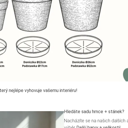
terý nejlépe vyhovuje vašemu interiéru!
Hledáte sadu hrnce + stánek?
Nacházíte se na našich dalších
výběr
Další barvy a velikosti
!