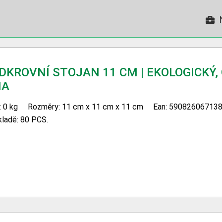
DKROVNÍ STOJAN 11 CM | EKOLOGICKÝ,
MA
 0 kg
Rozměry: 11 cm x 11 cm x 11 cm
Ean: 59082606713
kladě: 80 PCS.