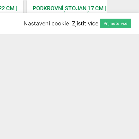
CM |
PODKROVNÍ STOJAN 17 CM |
PODKROV
ROTI
EKOLOGICKÝ, ODOLNÝ PROTI
EKOLOGI
UV | ČERVENÁ PRŮHLEDNÁ
U
Nastavení cookie
Zjistit více
Přijměte vše