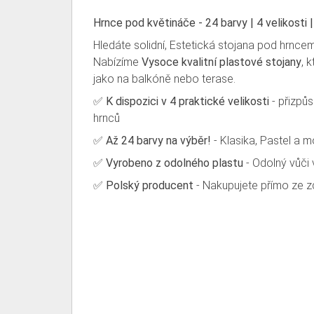
Hrnce pod květináče - 24 barvy | 4 velikosti
Hledáte solidní, Estetická stojana pod hrnce
Nabízíme
Vysoce kvalitní plastové stojany
, 
jako na balkóně nebo terase.
✅
K dispozici v 4 praktické velikosti
- přizpůs
hrnců
✅
Až 24 barvy na výběr!
- Klasika, Pastel a m
✅
Vyrobeno z odolného plastu
- Odolný vůči 
✅
Polský producent
- Nakupujete přímo ze z