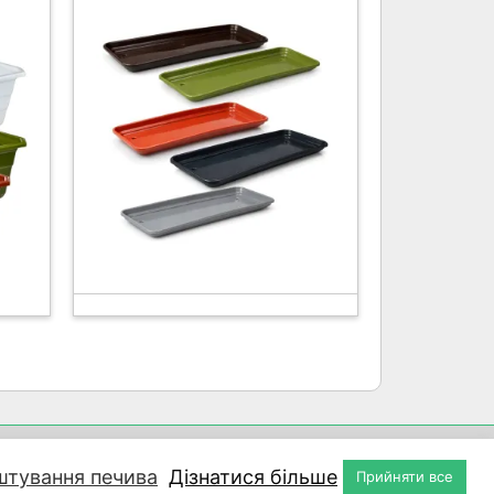
кт
штування печива
Дізнатися більше
Прийняти все