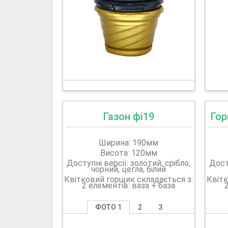
Газон фі19
Гор
Ширина: 190мм
Висота: 120мм
Доступні версії: золотий, срібло,
Досту
чорний, цегла, білий
Квітковий горщик складається з:
Квітк
2 елементів: ваза + база
ФОТО 1
2
3