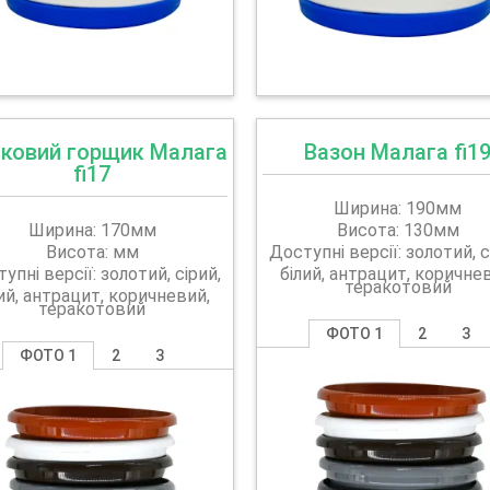
тковий горщик Малага
Вазон Малага fi1
fi17
Ширина: 190мм
Ширина: 170мм
Висота: 130мм
Висота: мм
Доступні версії: золотий, с
упні версії: золотий, сірий,
білий, антрацит, коричне
теракотовий
ий, антрацит, коричневий,
теракотовий
ФОТО 1
2
3
ФОТО 1
2
3