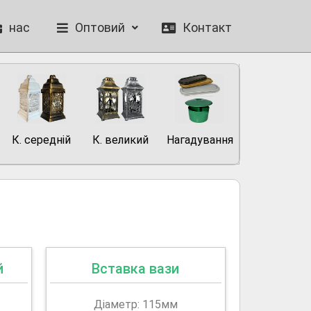
нас
Оптовий
Контакт
К. середній
К. великий
Нагадування
й
Вставка вази
Діаметр: 115мм