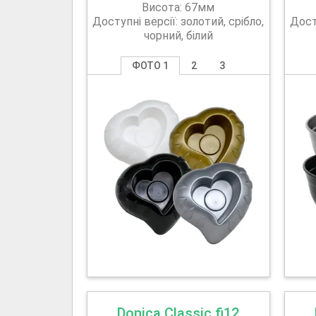
Висота: 67мм
Доступні версії: золотий, срібло,
Досту
чорний, білий
ФОТО 1
2
3
Donica Classic fi12