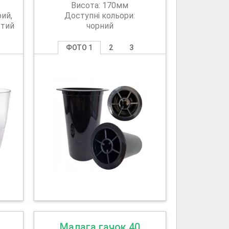
Висота: 170мм
ий,
Доступні кольори:
втий
чорний
ФОТО 1
2
3
Малага гачок 40