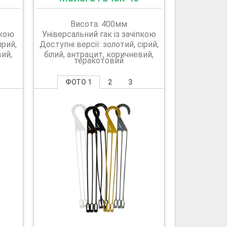
Висота: 400мм
пкою
Універсальний гак із зачіпкою
ірий,
Доступні версії: золотий, сірий,
вий,
білий, антрацит, коричневий,
теракотовий
ФОТО 1
2
3