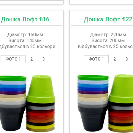
Доніка Лофт fi16
Доніка Лофт fi22
Діаметр: 160мм
Діаметр: 220мм
Висота: 140мм
Висота: 200мм
дбувається в 25 кольори
відбувається в 25 коль
ФОТО 1
2
3
ФОТО 1
2
3