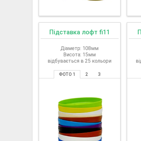
Підставка лофт fi11
П
Діаметр: 108мм
Висота: 15мм
відбувається в 25 кольори
ві
ФОТО 1
2
3