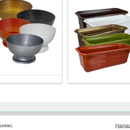
олітика конфіденційності
Про нашу компанію
Конта
Нала
okie).