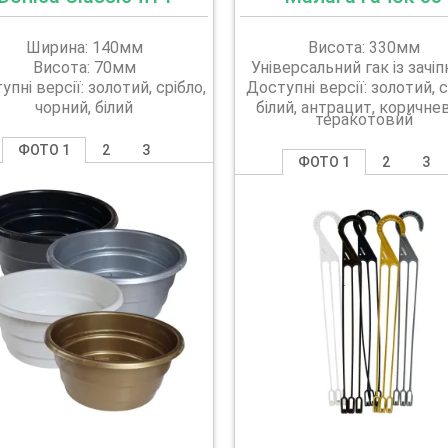
Ширина: 140мм
Висота: 330мм
Висота: 70мм
Універсальний гак із зачі
пні версії: золотий, срібло,
Доступні версії: золотий, с
чорний, білий
білий, антрацит, коричне
теракотовий
ФОТО 1
2
3
ФОТО 1
2
3