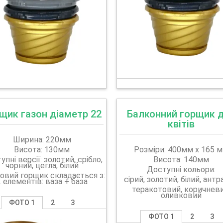
щик газон діаметр 22
Балконний горщик 
квітів
Ширина: 220мм
Висота: 130мм
Розміри: 400мм х 165 
пні версії: золотий, срібло,
Висота: 140мм
чорний, цегла, білий
Доступні кольори:
овий горщик складається з:
сірий, золотий, білий, ант
2 елементів: ваза + база
теракотовий, коричневи
оливковий
ФОТО 1
2
3
ФОТО 1
2
3