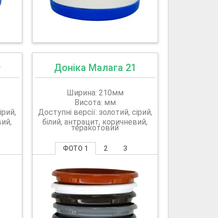
9
Доніка Малага 21
Ширина: 210мм
Висота: мм
ірий,
Доступні версії: золотий, сірий,
вий,
білий, антрацит, коричневий,
теракотовий
ФОТО 1
2
3