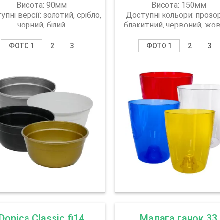
Висота: 90мм
Висота: 150мм
пні версії: золотий, срібло,
Доступні кольори: прозор
чорний, білий
блакитний, червоний, жо
ФОТО 1
2
3
ФОТО 1
2
3
Donica Classic fi14
Малага гачок 33