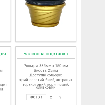
для
Балконна підставка
Розміри: 385мм х 150 мм
мм
Висота: 25мм
Доступні кольори:
сірий, золотий, білий, антрацит
рацит
теракотовий, коричневий,
оливковий
й,
ФОТО 1
2
3