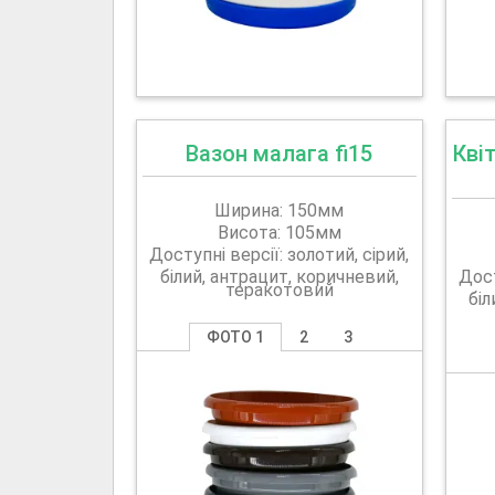
Вазон малага fi15
Кві
Ширина: 150мм
Висота: 105мм
Доступні версії: золотий, сірий,
білий, антрацит, коричневий,
Дост
теракотовий
біл
ФОТО 1
2
3