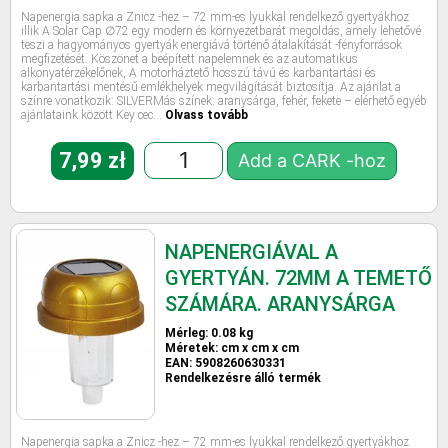
Napenergia sapka a Znicz -hez – 72 mm-es lyukkal rendelkező gyertyákhoz
illik A Solar Cap ∅72 egy modern és környezetbarát megoldás, amely lehetővé
teszi a hagyományos gyertyák energiává történő átalakítását -fényforrások
megfizetését. Köszönet a beépített napelemnek és az automatikus
alkonyatérzékelőnek, A motorháztető hosszú távú és karbantartási és
karbantartási mentésű emlékhelyek megvilágítását biztosítja. Az ajánlat a
színre vonatkozik: SILVERMás színek: aranysárga, fehér, fekete – elérhető egyéb
ajánlataink között Key cec…
Olvass tovább
7,99
zł
Add a CARK -hoz
NAPENERGIÁVAL A
GYERTYÁN. 72MM A TEMETŐ
SZÁMÁRA. ARANYSÁRGA
Mérleg: 0.08 kg
Méretek: cm x cm x cm
EAN: 5908260630331
Rendelkezésre álló termék
Napenergia sapka a Znicz -hez – 72 mm-es lyukkal rendelkező gyertyákhoz