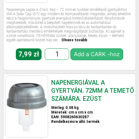
Napenergia sapka a Znicz -hez – 72 mm-es lyukkal rendelkező gyertyákhoz
illik A Solar Cap ∅72 egy modern és környezetbarát megoldás, amely lehetővé
teszi a hagyományos gyertyák energiává történő átalakítását -fényforrások
megfizetését. Köszönet a beépített napelemnek és az automatikus
alkonyatérzékelőnek, A motorháztető hosszú távú és karbantartási és
karbantartási mentésű emlékhelyek megvilágítását biztosítja. Az ajánlat a
színre vonatkozik: FEHÉRMás színek: aranysárga, fekete, ezüst – elérhető
egyéb ajánlataink között Key cec…
Olvass tovább
7,99
zł
Add a CARK -hoz
NAPENERGIÁVAL A
GYERTYÁN. 72MM A TEMETŐ
SZÁMÁRA. EZÜST
Mérleg: 0.08 kg
Méretek: cm x cm x cm
EAN: 5908260630287
Rendelkezésre álló termék