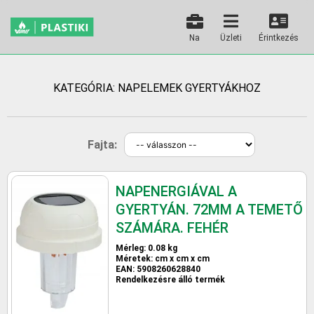
Na
Üzleti
Érintkezés
KATEGÓRIA: NAPELEMEK GYERTYÁKHOZ
Fajta:
NAPENERGIÁVAL A
GYERTYÁN. 72MM A TEMETŐ
SZÁMÁRA. FEHÉR
Mérleg: 0.08 kg
Méretek: cm x cm x cm
EAN: 5908260628840
Rendelkezésre álló termék