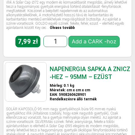
illik A Solar Cap ∅72 egy modern és környezetbarát megoldás, amely lehetővé
teszi a hagyományos gyertyák energiává történő átalakítását -fényforrások
megfizetését. Köszönet a beépített napelemnek és az automatikus
alkonyatérzékelőnek, A motorháztető hosszú távú és karbantartási és
karbantartási mentésű emlékhelyek megvilágítását biztosítja. Az ajánlat a
színre vonatkozik: GOLDO egyéb színek: fekete, fehér, ezüst – elérhető egyéb
ajánlataink között Key cec…
Olvass tovább
7,99
zł
Add a CARK -hoz
NAPENERGIA SAPKA A ZNICZ
-HEZ – 95MM – EZÜST
Mérleg: 0.1 kg
Méretek: cm x cm x cm
EAN: 5908260628901
Rendelkezésre álló termék
SOLÁR KAPCSOLÓ 95 mm nagy gyertyákhozA búra 95 mm-es nyakú
gyertyákhoz illik (Általános szabály, hogy ezek nagyobb gyertyák), Csak
ellenőrizze az vonalzót, ha a gyertya méhnyakja olyan méretű. Az ajánlat a
színre vonatkozik: SILVERMás színek: fehér, aranysárga, fekete a többi
ajánlatunkban is elérhető A Solar Cap ∅95 elegáns és modern megoldás,
amely lehetővé teszi a hagyományos gyertyák ökológiai fényforrásokká történő
átalakulását. A nagyobb méretű és kapacitású akkumulátornak köszönhetően,