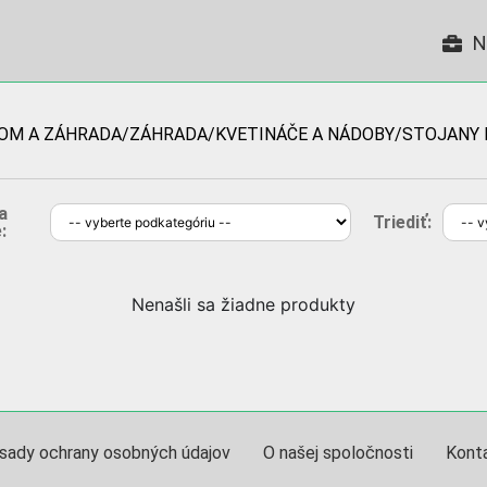
N
DOM A ZÁHRADA/ZÁHRADA/KVETINÁČE A NÁDOBY/STOJANY 
a
Triediť:
:
Nenašli sa žiadne produkty
sady ochrany osobných údajov
O našej spoločnosti
Kont